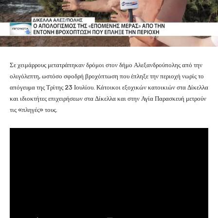
Σε χειμάρρους μετατράπηκαν δρόμοι στον δήμο Αλεξανδρούπολης από την
ολιγόλεπτη, ωστόσο σφοδρή βροχόπτωση που έπληξε την περιοχή νωρίς το
απόγευμα της Τρίτης 23 Ιουλίου. Κάτοικοι εξοχικών κατοικιών στα Δίκελλα
και ιδιοκτήτες επιχειρήσεων στα Δίκελλα και στην Αγία Παρασκευή μετρούν
τις «πληγές» τους.