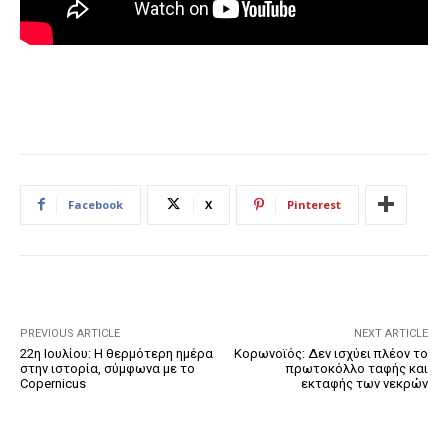
Facebook
X
Pinterest
PREVIOUS ARTICLE
NEXT ARTICLE
22η Ιουλίου: Η θερμότερη ημέρα
Κορωνοϊός: Δεν ισχύει πλέον το
στην ιστορία, σύμφωνα με το
πρωτοκόλλο ταφής και
Copernicus
εκταφής των νεκρών