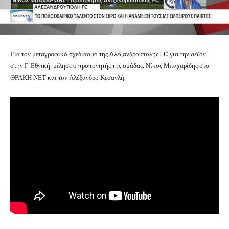
Για τον μεταγραφικό σχεδιασμό της Aλεξανδρούπολης FC για την σεζόν
στην Γ΄Εθνική, μίλησε ο προπονητής της ομάδας, Νίκος Μπαχαρίδης στο
ΘΡΑΚΗ ΝΕΤ και τον Αλέξανδρο Κεσανλή.