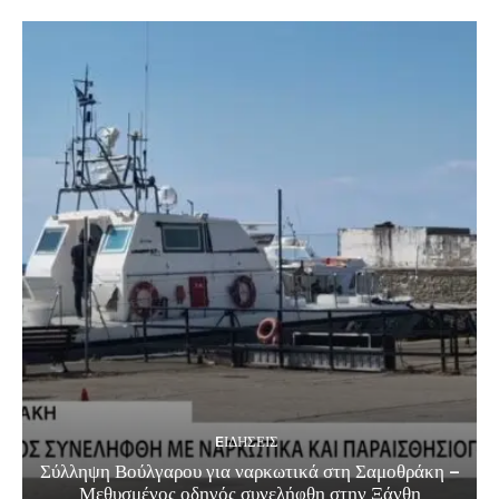
EΙΔΗΣΕΙΣ
Σύλληψη Βούλγαρου για ναρκωτικά στη Σαμοθράκη –
Μεθυσμένος οδηγός συνελήφθη στην Ξάνθη