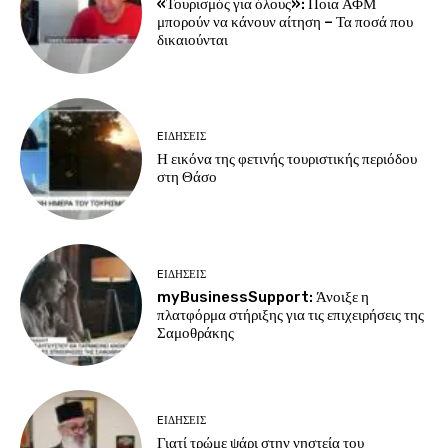
«Τουρισμός για όλους»: Ποια ΑΦΜ
μπορούν να κάνουν αίτηση – Τα ποσά που
δικαιούνται
EΙΔΗΣΕΙΣ
Η εικόνα της φετινής τουριστικής περιόδου
στη Θάσο
EΙΔΗΣΕΙΣ
myBusinessSupport: Άνοιξε η
πλατφόρμα στήριξης για τις επιχειρήσεις της
Σαμοθράκης
EΙΔΗΣΕΙΣ
Γιατί τρώμε ψάρι στην νηστεία του