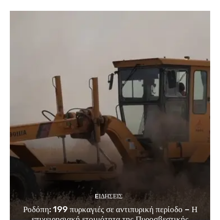
EΙΔΗΣΕΙΣ
Ροδόπη: 199 πυρκαγιές σε αντιπυρική περίοδο – Η
επιχειρησιακή ετοιμότητα της Πυροσβεστικής