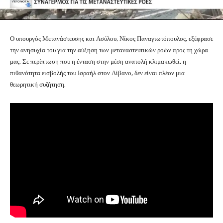
Ο υπουργός Μετανάστευσης και Ασύλου, Νίκος Παναγιωτόπουλος, εξέφρασε
την ανησυχία του για την αύξηση των μεταναστευτικών ροών προς τη χώρα
μας. Σε περίπτωση που η ένταση στην μέση ανατολή κλιμακωθεί, η
πιθανότητα εισβολής του Ισραήλ στον Λίβανο, δεν είναι πλέον μια
θεωρητική συζήτηση.