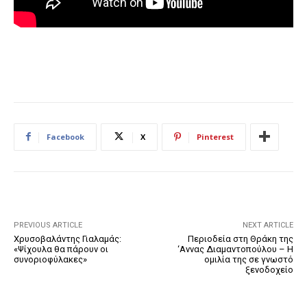
Facebook
X
Pinterest
PREVIOUS ARTICLE
NEXT ARTICLE
Χρυσοβαλάντης Γιαλαμάς:
Περιοδεία στη Θράκη της
«Ψίχουλα θα πάρουν οι
‘Αννας Διαμαντοπούλου – Η
συνοριοφύλακες»
ομιλία της σε γνωστό
ξενοδοχείο