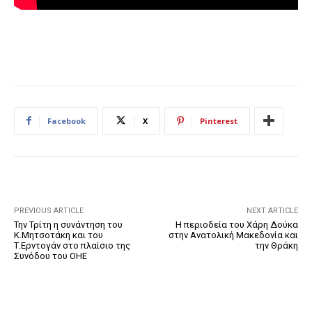
Facebook
X
Pinterest
PREVIOUS ARTICLE
NEXT ARTICLE
Την Τρίτη η συνάντηση του
Η περιοδεία του Χάρη Δούκα
Κ.Μητσοτάκη και του
στην Ανατολική Μακεδονία και
Τ.Ερντογάν στο πλαίσιο της
την Θράκη
Συνόδου του ΟΗΕ