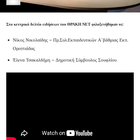
Στο κεντρικό δελτίο ειδήσεων του ΘΡΑΚΗ ΝΕΤ φιλοξενήθηκαν οι:
Νίκος Νικολαϊδης – Πρ.Συλ.Εκπαιδευτικών Α΄βάθμιας Εκπ.
Ορεστιάδας
Έλενα Τσακαλδήμη – Δημοτική Σύμβουλος Σουφλίου