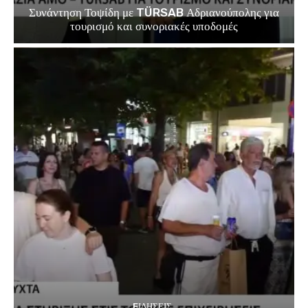
Συνάντηση Τοψίδη με TÜRSAB Αδριανούπολης για
τουρισμό και συνοριακές υποδομές
EΙΔΗΣΕΙΣ