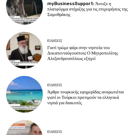
myBusinessSupport: Άνοιξε η
πλατφόρμα στήριξης για τις επιχειρήσεις της
Σαμοθράκης
EΙΔΗΣΕΙΣ
Γιατί τρώμε ψάρι στην νηστεία του
Δεκαπενταύγουστου; Ο Μητροπολίτης
Αλεξανδρουπόλεως εξηγεί
EΙΔΗΣΕΙΣ
Άρθρο τουρκικής εφημερίδας αναρωτιέται
γιατί οι Τούρκοι προτιμούν τα ελληνικά
νησιά για διακοπές
EΙΔΗΣΕΙΣ