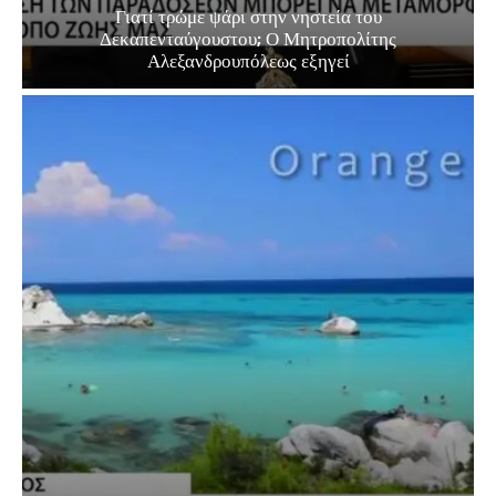
Γιατί τρώμε ψάρι στην νηστεία του
Δεκαπενταύγουστου; Ο Μητροπολίτης
Αλεξανδρουπόλεως εξηγεί