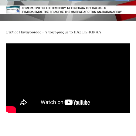
Στέλιος Παναγούτσος – Υποψήφιος με το ΠΑΣΟΚ-ΚΙΝΑΛ