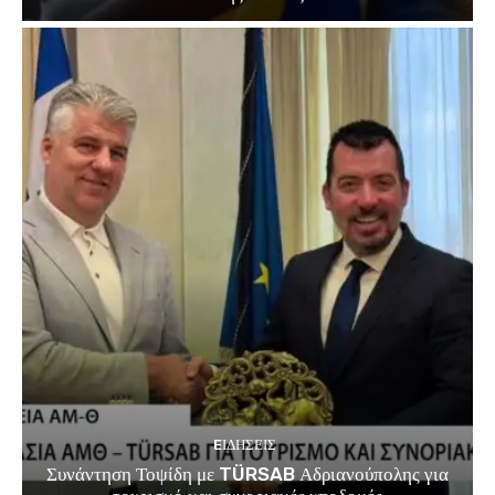
EΙΔΗΣΕΙΣ
Συνάντηση Τοψίδη με TÜRSAB Αδριανούπολης για