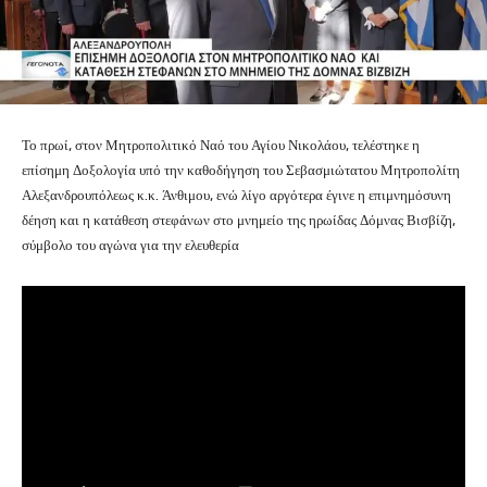
Το πρωί, στον Μητροπολιτικό Ναό του Αγίου Νικολάου, τελέστηκε η
επίσημη Δοξολογία υπό την καθοδήγηση του Σεβασμιώτατου Μητροπολίτη
Αλεξανδρουπόλεως κ.κ. Άνθιμου, ενώ λίγο αργότερα έγινε η επιμνημόσυνη
δέηση και η κατάθεση στεφάνων στο μνημείο της ηρωίδας Δόμνας Βισβίζη,
σύμβολο του αγώνα για την ελευθερία