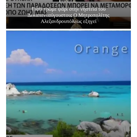
EΙΔΗΣΕΙΣ
Γιατί τρώμε ψάρι στην νηστεία του
Δεκαπενταύγουστου; Ο Μητροπολίτης
Αλεξανδρουπόλεως εξηγεί