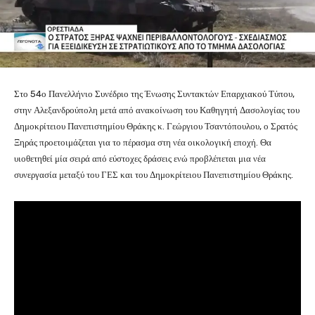
Στο 54ο Πανελλήνιο Συνέδριο της Ένωσης Συντακτών Επαρχιακού Τύπου,
στην Αλεξανδρούπολη μετά από ανακοίνωση του Καθηγητή Δασολογίας του
Δημοκρίτειου Πανεπιστημίου Θράκης κ. Γεώργιου Τσαντόπουλου, ο Σρατός
Ξηράς προετοιμάζεται για το πέρασμα στη νέα οικολογική εποχή. Θα
υιοθετηθεί μία σειρά από εύστοχες δράσεις ενώ προβλέπεται μια νέα
συνεργασία μεταξύ του ΓΕΣ και του Δημοκρίτειου Πανεπιστημίου Θράκης.