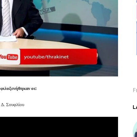
φιλοξενήθηκαν οι:
F
Δ. Σουφλίου
L