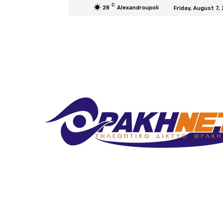
C
28
Alexandroupoli
Friday, August 7,