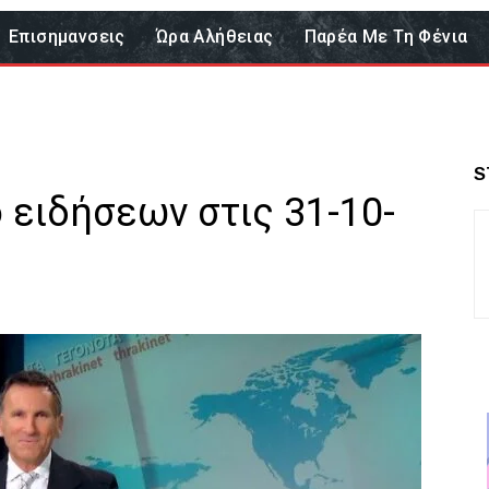
Επισημανσεις
Ώρα Αλήθειας
Παρέα Με Τη Φένια
S
ο ειδήσεων στις 31-10-