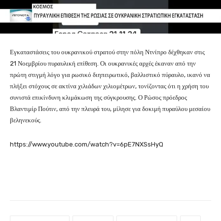
Εγκαταστάσεις του ουκρανικού στρατού στην πόλη Ντνίπρο δέχθηκαν στις
21 Νοεμβρίου πυραυλική επίθεση. Οι ουκρανικές αρχές έκαναν από την
πρώτη στιγμή λόγο για ρωσικό διηπειρωτικό, βαλλιστικό πύραυλο, ικανό να
πλήξει στόχους σε ακτίνα χιλιάδων χιλιομέτρων, τονίζοντας ότι η χρήση του
συνιστά επικίνδυνη κλιμάκωση της σύγκρουσης. Ο Ρώσος πρόεδρος
Βλαντιμίρ Πούτιν, από την πλευρά του, μίλησε για δοκιμή πυραύλου μεσαίου
βεληνεκούς.
https://www.youtube.com/watch?v=6pE7NXSsHyQ