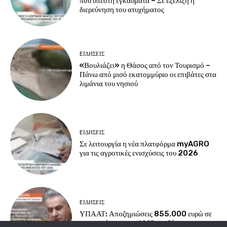
που υπέστη εγκαύματα – Σε εξέλιξη η
διερεύνηση του ατυχήματος
EΙΔΗΣΕΙΣ
«Βουλιάζει» η Θάσος από τον Τουρισμό –
Πάνω από μισό εκατομμύριο οι επιβάτες στα
λιμάνια του νησιού
EΙΔΗΣΕΙΣ
Σε λειτουργία η νέα πλατφόρμα myAGRO
για τις αγροτικές ενισχύσεις του 2026
EΙΔΗΣΕΙΣ
ΥΠΑΑΤ: Αποζημιώσεις 855.000 ευρώ σε
κτηνοτρόφους της ΑΜΘ για ζώα που