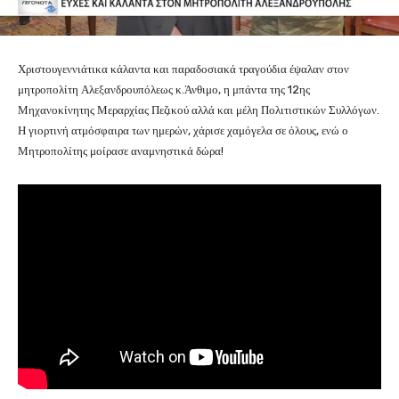
Χριστουγεννιάτικα κάλαντα και παραδοσιακά τραγούδια έψαλαν στον
μητροπολίτη Αλεξανδρουπόλεως κ.Άνθιμο, η μπάντα της 12ης
Μηχανοκίνητης Μεραρχίας Πεζικού αλλά και μέλη Πολιτιστικών Συλλόγων.
Η γιορτινή ατμόσφαιρα των ημερών, χάρισε χαμόγελα σε όλους, ενώ ο
Μητροπολίτης μοίρασε αναμνηστικά δώρα!