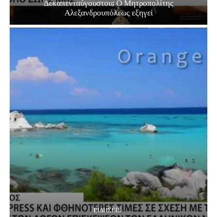
Δεκαπενταύγουστου; Ο Μητροπολίτης
Αλεξανδρουπόλεως εξηγεί
EΙΔΗΣΕΙΣ