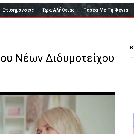
Επισημανσεις
Ώρα Αλήθειας
Παρέα Με Τη Φένια
S
γου Νέων Διδυμοτείχου