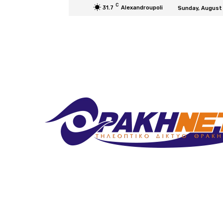
C
31.7
Alexandroupoli
Sunday, August 