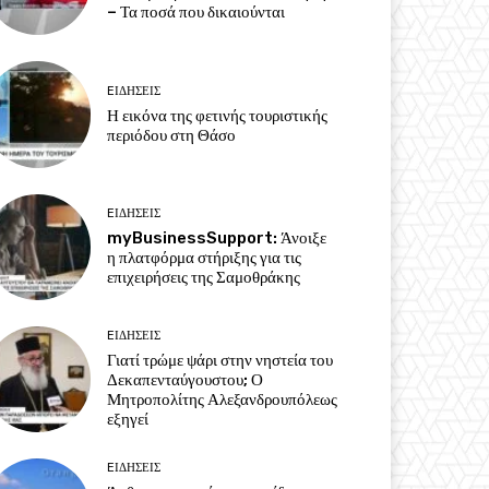
– Τα ποσά που δικαιούνται
EΙΔΗΣΕΙΣ
Η εικόνα της φετινής τουριστικής
περιόδου στη Θάσο
EΙΔΗΣΕΙΣ
myBusinessSupport: Άνοιξε
η πλατφόρμα στήριξης για τις
επιχειρήσεις της Σαμοθράκης
EΙΔΗΣΕΙΣ
Γιατί τρώμε ψάρι στην νηστεία του
Δεκαπενταύγουστου; Ο
Μητροπολίτης Αλεξανδρουπόλεως
εξηγεί
EΙΔΗΣΕΙΣ