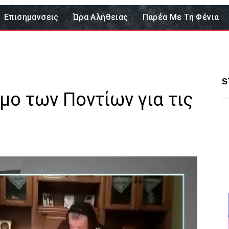
Επισημανσεις
Ώρα Αλήθειας
Παρέα Με Τη Φένια
S
μο των Ποντίων για τις