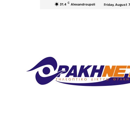
C
31.4
Alexandroupoli
Friday, August 