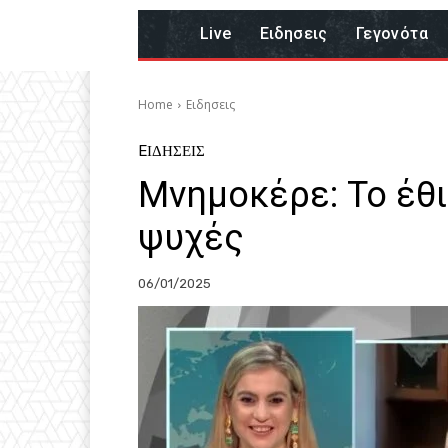
Live
Eιδησεις
Γεγονότα
Home
Eιδησεις
EΙΔΗΣΕΙΣ
Μνημοκέρε: Το έθι
ψυχές
06/01/2025