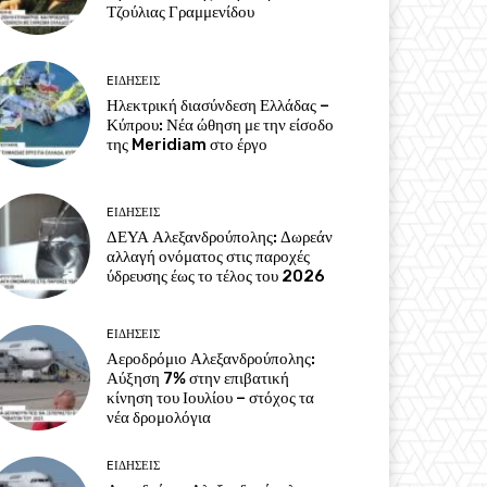
Τζούλιας Γραμμενίδου
EΙΔΗΣΕΙΣ
Ηλεκτρική διασύνδεση Ελλάδας –
Κύπρου: Νέα ώθηση με την είσοδο
της Meridiam στο έργο
EΙΔΗΣΕΙΣ
ΔΕΥΑ Αλεξανδρούπολης: Δωρεάν
αλλαγή ονόματος στις παροχές
ύδρευσης έως το τέλος του 2026
EΙΔΗΣΕΙΣ
Αεροδρόμιο Αλεξανδρούπολης:
Αύξηση 7% στην επιβατική
κίνηση του Ιουλίου – στόχος τα
νέα δρομολόγια
EΙΔΗΣΕΙΣ