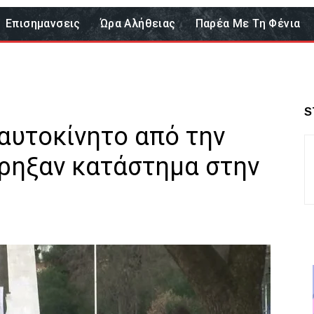
Επισημανσεις
Ώρα Αλήθειας
Παρέα Με Τη Φένια
S
αυτοκίνητο από την
ρρηξαν κατάστημα στην