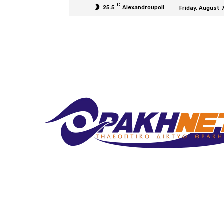
C
25.5
Alexandroupoli
Friday, August 