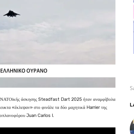
S
ης ΝΑΤΟϊκής άσκησης Steadfast Dart 2025 ήταν αναμφίβολα
L
κτα «έκλεψαν» στο φινάλε τα δύο μαχητικά Harrier της
ροπλανοφόρου Juan Carlos I.