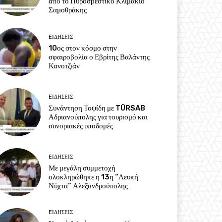
από το Πυροσβεστικό Κλιμάκιο
Σαμοθράκης
EΙΔΗΣΕΙΣ
10ος στον κόσμο στην
σφαιροβολία ο Εβρίτης Βαλάντης
Κανοτζιάν
EΙΔΗΣΕΙΣ
Συνάντηση Τοψίδη με TÜRSAB
Αδριανούπολης για τουρισμό και
συνοριακές υποδομές
EΙΔΗΣΕΙΣ
Με μεγάλη συμμετοχή
ολοκληρώθηκε η 13η “Λευκή
Νύχτα” Αλεξανδρούπολης
EΙΔΗΣΕΙΣ