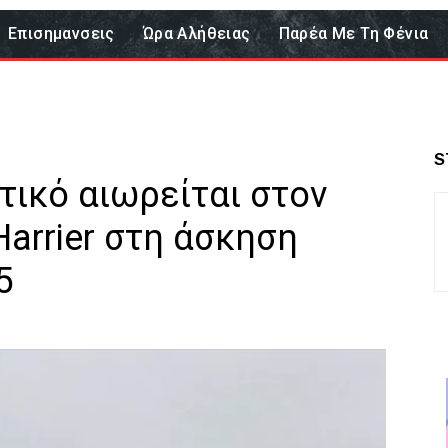
Επισημανσεις
Ώρα Αλήθειας
Παρέα Με Τη Φένια
S
τικό αιωρείται στον
Harrier στη άσκηση
5