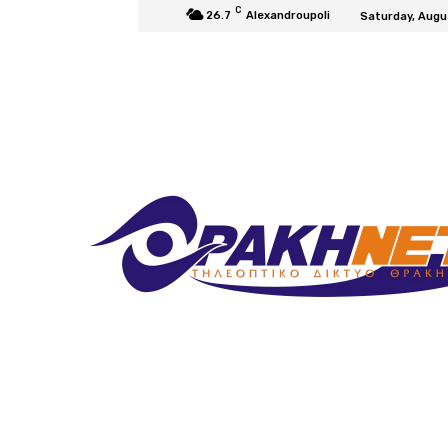
C
26.7
Alexandroupoli
Saturday, Augu