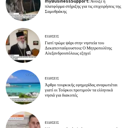
myBusinessSupport: Άνοιξε η
πλατφόρμα στήριξης για τις επιχειρήσεις της
Σαμοθράκης
EΙΔΗΣΕΙΣ
Γιατί τρώμε ψάρι στην νηστεία του
Δεκαπενταύγουστου; Ο Μητροπολίτης
Αλεξανδρουπόλεως εξηγεί
EΙΔΗΣΕΙΣ
Άρθρο τουρκικής εφημερίδας αναρωτιέται
γιατί οι Τούρκοι προτιμούν τα ελληνικά
νησιά για διακοπές
EΙΔΗΣΕΙΣ