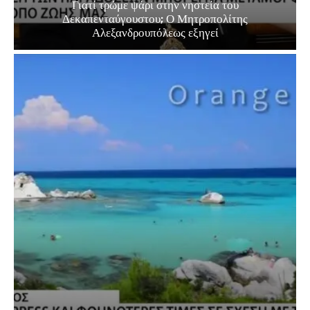
Γιατί τρώμε ψάρι στην νηστεία του
Δεκαπενταύγουστου; Ο Μητροπολίτης
Αλεξανδρουπόλεως εξηγεί