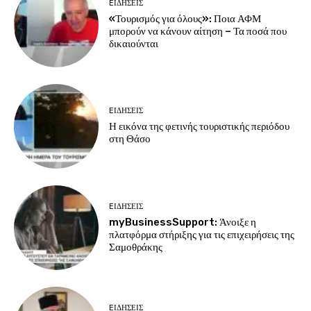
EΙΔΗΣΕΙΣ
«Τουρισμός για όλους»: Ποια ΑΦΜ
μπορούν να κάνουν αίτηση – Τα ποσά που
δικαιούνται
EΙΔΗΣΕΙΣ
Η εικόνα της φετινής τουριστικής περιόδου
στη Θάσο
EΙΔΗΣΕΙΣ
myBusinessSupport: Άνοιξε η
πλατφόρμα στήριξης για τις επιχειρήσεις της
Σαμοθράκης
EΙΔΗΣΕΙΣ