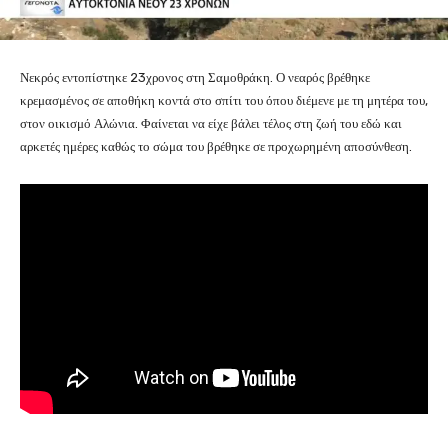
Νεκρός εντοπίστηκε 23χρονος στη Σαμοθράκη. Ο νεαρός βρέθηκε
κρεμασμένος σε αποθήκη κοντά στο σπίτι του όπου διέμενε με τη μητέρα του,
στον οικισμό Αλώνια. Φαίνεται να είχε βάλει τέλος στη ζωή του εδώ και
αρκετές ημέρες καθώς το σώμα του βρέθηκε σε προχωρημένη αποσύνθεση.