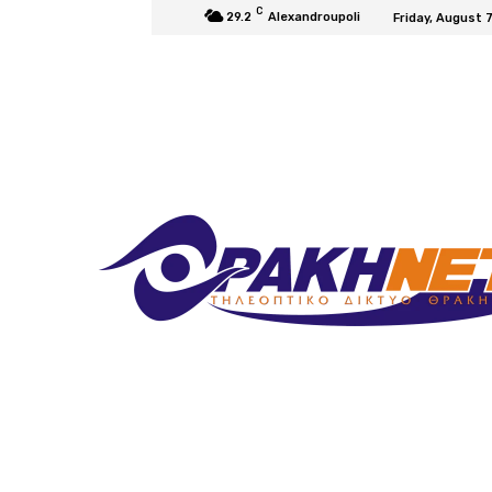
C
29.2
Alexandroupoli
Friday, August 