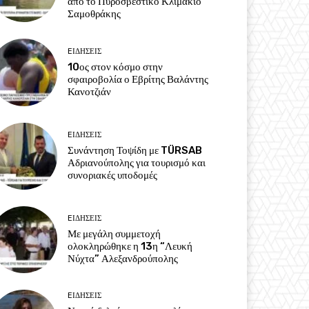
από το Πυροσβεστικό Κλιμάκιο
Σαμοθράκης
EΙΔΗΣΕΙΣ
10ος στον κόσμο στην
σφαιροβολία ο Εβρίτης Βαλάντης
Κανοτζιάν
EΙΔΗΣΕΙΣ
Συνάντηση Τοψίδη με TÜRSAB
Αδριανούπολης για τουρισμό και
συνοριακές υποδομές
EΙΔΗΣΕΙΣ
Με μεγάλη συμμετοχή
ολοκληρώθηκε η 13η “Λευκή
Νύχτα” Αλεξανδρούπολης
EΙΔΗΣΕΙΣ