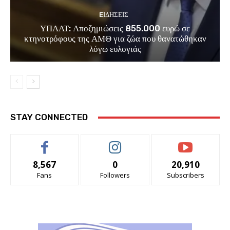
EΙΔΗΣΕΙΣ
ΥΠΑΑΤ: Αποζημιώσεις 855.000 ευρώ σε
κτηνοτρόφους της ΑΜΘ για ζώα που θανατώθηκαν
λόγω ευλογιάς
STAY CONNECTED
8,567
0
20,910
Fans
Followers
Subscribers