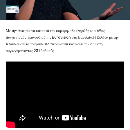
Με την Αυστρία να κατακτά την κορυφή, ολοκληρώθηκε ο 69ος
Διαγωνισμός Τραγουδιού της Eurovision στη Βασιλεία.Η Ελλάδα με την
Κλαυδία και το τραγούδι «Αστερομάτα» κατέλαβε την 6η θέση
συγκεντρώνοντας 231 βαθμούς.