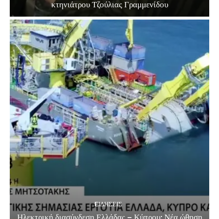
κτηνιάτρου Τζούλιας Γραμμενίδου
EΙΔΗΣΕΙΣ
Ηλεκτρική διασύνδεση Ελλάδας – Κύπρου: Νέα ώθηση