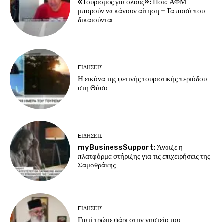
«Τουρισμός για όλους»: Ποια ΑΦΜ
μπορούν να κάνουν αίτηση – Τα ποσά που
δικαιούνται
EΙΔΗΣΕΙΣ
Η εικόνα της φετινής τουριστικής περιόδου
στη Θάσο
EΙΔΗΣΕΙΣ
myBusinessSupport: Άνοιξε η
πλατφόρμα στήριξης για τις επιχειρήσεις της
Σαμοθράκης
EΙΔΗΣΕΙΣ
Γιατί τρώμε ψάρι στην νηστεία του