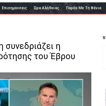
Επισημανσεις
Ώρα Αλήθειας
Παρέα Με Τη Φένια
S
η συνεδριάζει η
ρότησης του Έβρου