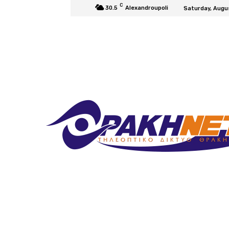
C
30.5
Alexandroupoli
Saturday, Augu