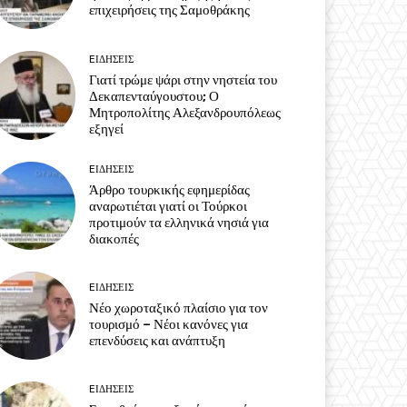
επιχειρήσεις της Σαμοθράκης
EΙΔΗΣΕΙΣ
Γιατί τρώμε ψάρι στην νηστεία του
Δεκαπενταύγουστου; Ο
Μητροπολίτης Αλεξανδρουπόλεως
εξηγεί
EΙΔΗΣΕΙΣ
Άρθρο τουρκικής εφημερίδας
αναρωτιέται γιατί οι Τούρκοι
προτιμούν τα ελληνικά νησιά για
διακοπές
EΙΔΗΣΕΙΣ
Νέο χωροταξικό πλαίσιο για τον
τουρισμό – Νέοι κανόνες για
επενδύσεις και ανάπτυξη
EΙΔΗΣΕΙΣ