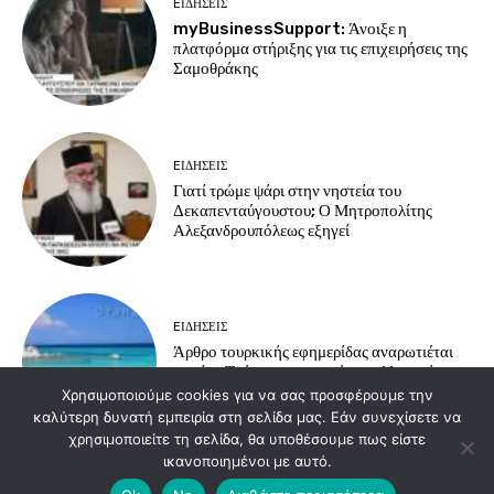
EΙΔΗΣΕΙΣ
myBusinessSupport: Άνοιξε η
πλατφόρμα στήριξης για τις επιχειρήσεις της
Σαμοθράκης
EΙΔΗΣΕΙΣ
Γιατί τρώμε ψάρι στην νηστεία του
Δεκαπενταύγουστου; Ο Μητροπολίτης
Αλεξανδρουπόλεως εξηγεί
EΙΔΗΣΕΙΣ
Άρθρο τουρκικής εφημερίδας αναρωτιέται
γιατί οι Τούρκοι προτιμούν τα ελληνικά
νησιά για διακοπές
Χρησιμοποιούμε cookies για να σας προσφέρουμε την
καλύτερη δυνατή εμπειρία στη σελίδα μας. Εάν συνεχίσετε να
χρησιμοποιείτε τη σελίδα, θα υποθέσουμε πως είστε
ικανοποιημένοι με αυτό.
Load more