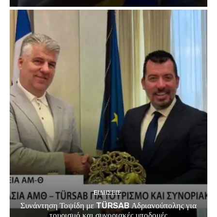
EΙΔΗΣΕΙΣ
Συνάντηση Τοψίδη με TÜRSAB Αδριανούπολης για
τουρισμό και συνοριακές υποδομές