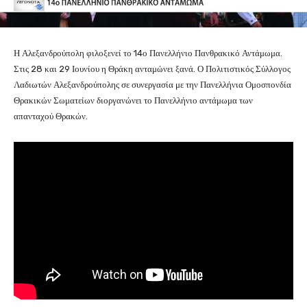
Η Αλεξανδρούπολη φιλοξενεί το 14ο Πανελλήνιο Πανθρακικό Αντάμωμα.
Στις 28 και 29 Ιουνίου η Θράκη ανταμώνει ξανά. Ο Πολιτιστικός Σύλλογος
Λαδιωτών Αλεξανδρούπολης σε συνεργασία με την Πανελλήνια Ομοσπονδία
Θρακικών Σωματείων διοργανώνει το Πανελλήνιο αντάμωμα των
απανταχού Θρακών.