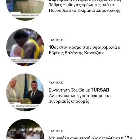
βάθρες – οδηγίες πρόληψης από το
Πυροσβεστικό Κλιμάκιο Σαμοθράκης
EΙΔΗΣΕΙΣ
10ος στον κόσμο στην σφαιροβολία ο
Εβρίτης Βαλάντης Κανοτζιάν
EΙΔΗΣΕΙΣ
Συνάντηση Τοψίδη με TÜRSAB
Αδριανούπολης για τουρισμό και
συνοριακές υποδομές
EΙΔΗΣΕΙΣ
Με μεγάλη συμμετοχή ολοκληρώθηκε η 13η