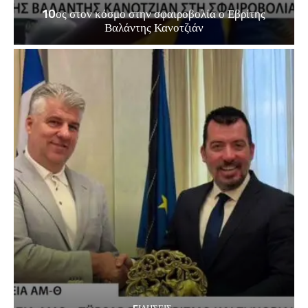
10ος στον κόσμο στην σφαιροβολία ο Εβρίτης
Βαλάντης Κανοτζιάν