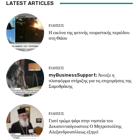
LATEST ARTICLES
EΙΔΗΣΕΙΣ
Η εικόνα της φετινής τουριστικής περιόδου
στη Θάσο
EΙΔΗΣΕΙΣ
myBusinessSupport: Άνοιξε η
πλατφόρμα στήριξης για τις επιχειρήσεις της
Σαμοθράκης
EΙΔΗΣΕΙΣ
Γιατί τρώμε ψάρι στην νηστεία του
Δεκαπενταύγουστου; Ο Μητροπολίτης
Αλεξανδρουπόλεως εξηγεί