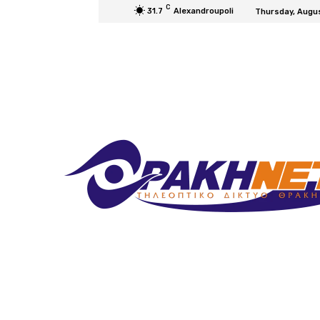
C
31.7
Alexandroupoli
Thursday, Augu