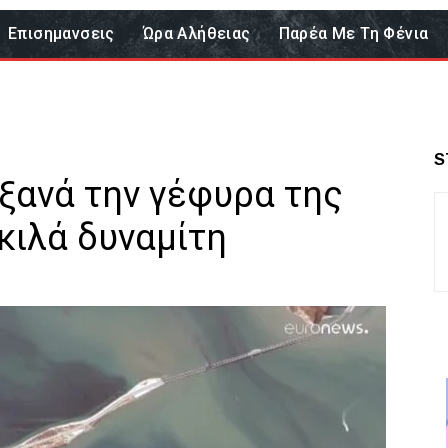
Επισημανσεις
Ώρα Αλήθειας
Παρέα Με Τη Φένια
S
ξανά την γέφυρα της
 κιλά δυναμίτη