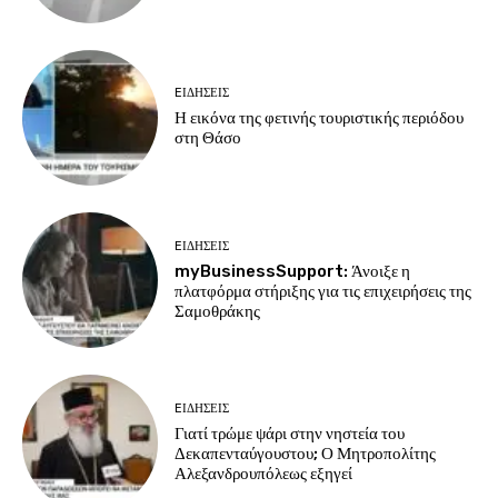
EΙΔΗΣΕΙΣ
Η εικόνα της φετινής τουριστικής περιόδου
στη Θάσο
EΙΔΗΣΕΙΣ
myBusinessSupport: Άνοιξε η
πλατφόρμα στήριξης για τις επιχειρήσεις της
Σαμοθράκης
EΙΔΗΣΕΙΣ
Γιατί τρώμε ψάρι στην νηστεία του
Δεκαπενταύγουστου; Ο Μητροπολίτης
Αλεξανδρουπόλεως εξηγεί