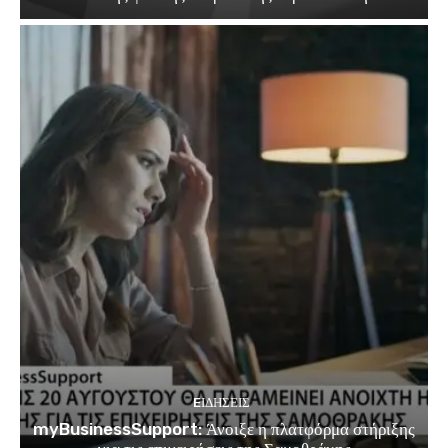
EΙΔΗΣΕΙΣ
myBusinessSupport: Άνοιξε η πλατφόρμα στήριξης