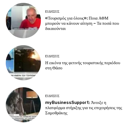
EΙΔΗΣΕΙΣ
«Τουρισμός για όλους»: Ποια ΑΦΜ
μπορούν να κάνουν αίτηση – Τα ποσά που
δικαιούνται
EΙΔΗΣΕΙΣ
Η εικόνα της φετινής τουριστικής περιόδου
στη Θάσο
EΙΔΗΣΕΙΣ
myBusinessSupport: Άνοιξε η
πλατφόρμα στήριξης για τις επιχειρήσεις της
Σαμοθράκης