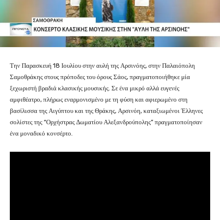
Την Παρασκευή 18 Ιουλίου στην αυλή της Αρσινόης, στην Παλαιόπολη
Σαμοθράκης στους πρόποδες του όρους Σάος, πραγματοποιήθηκε μία
ξεχωριστή βραδιά κλασικής μουσικής. Σε ένα μικρό αλλά ευγενές
αμφιθέατρο, πλήρως εναρμονισμένο με τη φύση και αφιερωμένο στη
βασίλισσα της Αιγύπτου και της Θράκης, Αρσινόη, καταξιωμένοι Έλληνες
σολίστες της “Ορχήστρας Δωματίου Αλεξανδρούπολης” πραγματοποίησαν
ένα μοναδικό κονσέρτο.