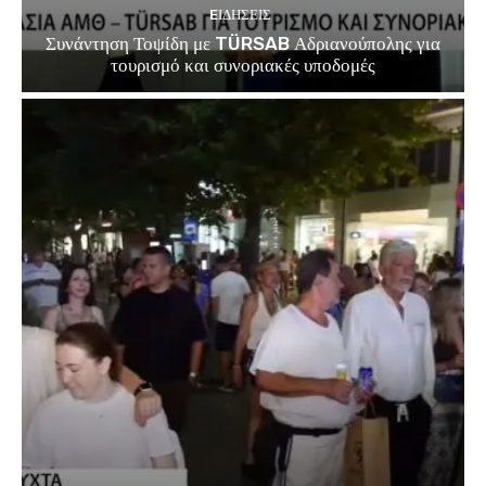
EΙΔΗΣΕΙΣ
Συνάντηση Τοψίδη με TÜRSAB Αδριανούπολης για
τουρισμό και συνοριακές υποδομές