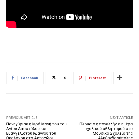
Facebook
X
Pinterest
PREVIOUS ARTICLE
NEXT ARTICLE
Πανηγύρισε η Ιερά Μονή του του
Πλούσια η πανελλήνια ημέρα
Αγίου Αποστόλου και
σχολικού αθλητισμού στο
Ευαγγελιστού Ιωάννου του
Μουσικό Σχολείο της
Θεολόγου στο Αετοχώρι
Αλεξανδρούπολης