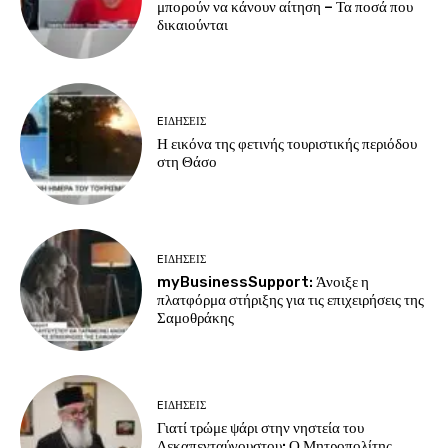
μπορούν να κάνουν αίτηση – Τα ποσά που
δικαιούνται
EΙΔΗΣΕΙΣ
Η εικόνα της φετινής τουριστικής περιόδου
στη Θάσο
EΙΔΗΣΕΙΣ
myBusinessSupport: Άνοιξε η
πλατφόρμα στήριξης για τις επιχειρήσεις της
Σαμοθράκης
EΙΔΗΣΕΙΣ
Γιατί τρώμε ψάρι στην νηστεία του
Δεκαπενταύγουστου; Ο Μητροπολίτης