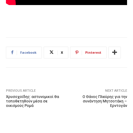
Facebook
X
Pinterest
PREVIOUS ARTICLE
NEXT ARTICLE
Χρυσοχοϊδης: αστυνομικοί θα
Ο Θάνος Πλεύρης για την
τοποθετηθούν μέσα σε
συνάντηση Μητσοτάκη –
οικισμούς Ρομά
Ερντογάν