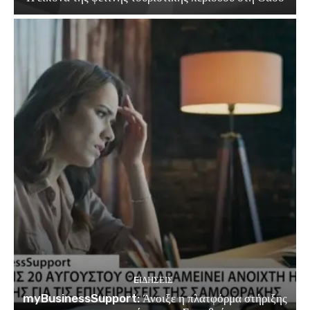
EΙΔΗΣΕΙΣ
myBusinessSupport: Άνοιξε η πλατφόρμα στήριξης