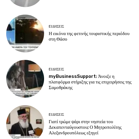
EΙΔΗΣΕΙΣ
Η εικόνα της φετινής τουριστικής περιόδου
στη Θάσο
EΙΔΗΣΕΙΣ
myBusinessSupport: Άνοιξε η
πλατφόρμα στήριξης για τις επιχειρήσεις της
Σαμοθράκης
EΙΔΗΣΕΙΣ
Γιατί τρώμε ψάρι στην νηστεία του
Δεκαπενταύγουστου; Ο Μητροπολίτης
Αλεξανδρουπόλεως εξηγεί