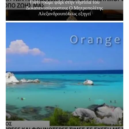
Γιατί τρώμε ψάρι στην νηστεία του
Δεκαπενταύγουστου; Ο Μητροπολίτης
Αλεξανδρουπόλεως εξηγεί