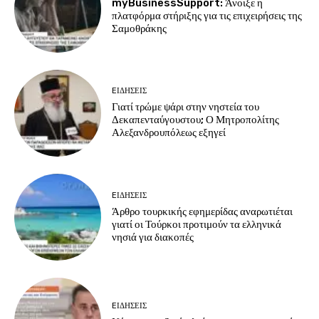
myBusinessSupport: Άνοιξε η
πλατφόρμα στήριξης για τις επιχειρήσεις της
Σαμοθράκης
EΙΔΗΣΕΙΣ
Γιατί τρώμε ψάρι στην νηστεία του
Δεκαπενταύγουστου; Ο Μητροπολίτης
Αλεξανδρουπόλεως εξηγεί
EΙΔΗΣΕΙΣ
Άρθρο τουρκικής εφημερίδας αναρωτιέται
γιατί οι Τούρκοι προτιμούν τα ελληνικά
νησιά για διακοπές
EΙΔΗΣΕΙΣ