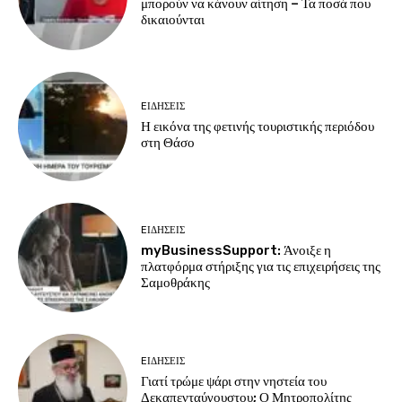
μπορούν να κάνουν αίτηση – Τα ποσά που
δικαιούνται
EΙΔΗΣΕΙΣ
Η εικόνα της φετινής τουριστικής περιόδου
στη Θάσο
EΙΔΗΣΕΙΣ
myBusinessSupport: Άνοιξε η
πλατφόρμα στήριξης για τις επιχειρήσεις της
Σαμοθράκης
EΙΔΗΣΕΙΣ
Γιατί τρώμε ψάρι στην νηστεία του
Δεκαπενταύγουστου; Ο Μητροπολίτης