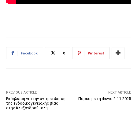
Facebook
X
Pinterest
PREVIOUS ARTICLE
NEXT ARTICLE
Εκδήλωση για την αντιμετώπιση
Παρέα με τη Φένια 2-11-2025
της ενδοοικογενειακής βίας
στην Αλεξανδρούπολη