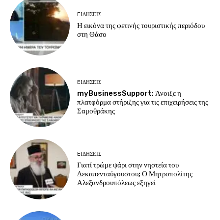
EΙΔΗΣΕΙΣ
Η εικόνα της φετινής τουριστικής περιόδου
στη Θάσο
EΙΔΗΣΕΙΣ
myBusinessSupport: Άνοιξε η
πλατφόρμα στήριξης για τις επιχειρήσεις της
Σαμοθράκης
EΙΔΗΣΕΙΣ
Γιατί τρώμε ψάρι στην νηστεία του
Δεκαπενταύγουστου; Ο Μητροπολίτης
Αλεξανδρουπόλεως εξηγεί