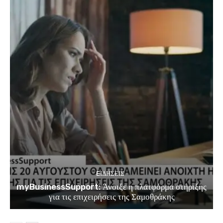
EΙΔΗΣΕΙΣ
myBusinessSupport: Άνοιξε η πλατφόρμα στήριξης
για τις επιχειρήσεις της Σαμοθράκης