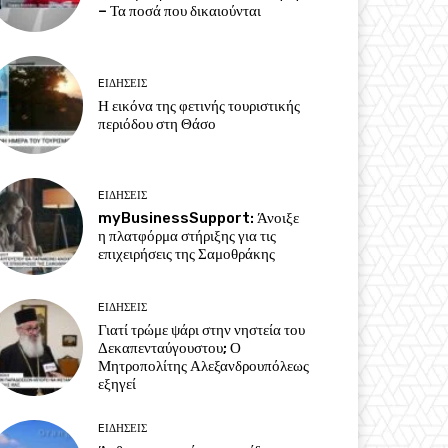
– Τα ποσά που δικαιούνται
EΙΔΗΣΕΙΣ
Η εικόνα της φετινής τουριστικής
περιόδου στη Θάσο
EΙΔΗΣΕΙΣ
myBusinessSupport: Άνοιξε
η πλατφόρμα στήριξης για τις
επιχειρήσεις της Σαμοθράκης
EΙΔΗΣΕΙΣ
Γιατί τρώμε ψάρι στην νηστεία του
Δεκαπενταύγουστου; Ο
Μητροπολίτης Αλεξανδρουπόλεως
εξηγεί
EΙΔΗΣΕΙΣ