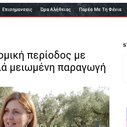
Επισημανσεις
Ώρα Αλήθειας
Παρέα Με Τη Φένια
S
ομική περίοδος με
λά μειωμένη παραγωγή