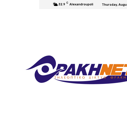
C
32.9
Alexandroupoli
Thursday, Augu