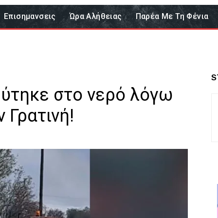
Επισημανσεις
Ώρα Αλήθειας
Παρέα Με Τη Φένια
S
εύτηκε στο νερό λόγω
 Γρατινή!