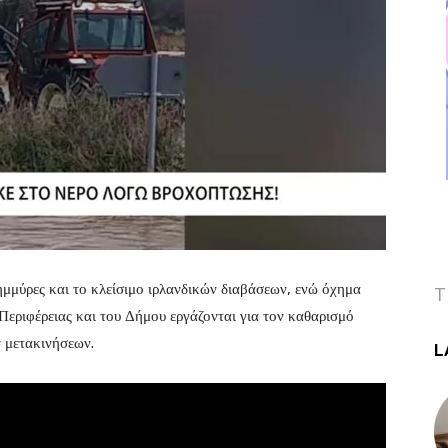
μύρες και το κλείσιμο ιρλανδικών διαβάσεων, ενώ όχημα
T
 Περιφέρειας και του Δήμου εργάζονται για τον καθαρισμό
 μετακινήσεων.
L