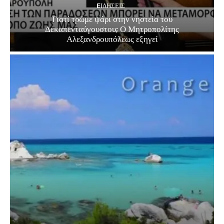
EΙΔΗΣΕΙΣ
Γιατί τρώμε ψάρι στην νηστεία του
Δεκαπενταύγουστου; Ο Μητροπολίτης
Αλεξανδρουπόλεως εξηγεί