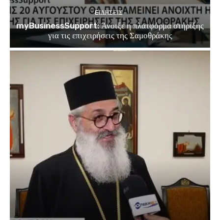
EΙΔΗΣΕΙΣ
myBusinessSupport: Άνοιξε η πλατφόρμα στήριξης
για τις επιχειρήσεις της Σαμοθράκης