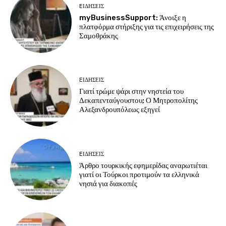
EΙΔΗΣΕΙΣ
myBusinessSupport: Άνοιξε η
πλατφόρμα στήριξης για τις επιχειρήσεις της
Σαμοθράκης
EΙΔΗΣΕΙΣ
Γιατί τρώμε ψάρι στην νηστεία του
Δεκαπενταύγουστου; Ο Μητροπολίτης
Αλεξανδρουπόλεως εξηγεί
EΙΔΗΣΕΙΣ
Άρθρο τουρκικής εφημερίδας αναρωτιέται
γιατί οι Τούρκοι προτιμούν τα ελληνικά
νησιά για διακοπές