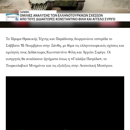
Το Ίδρυμα Θρακικής Τέχνης και Παράδοσης διοργανώνει εσπερίδα το
Σάββατο 15 Νοεμβρίου στην Ξάνθη, με θέμα τις ελληνοτουρκικές σχέσεις και
ομιλητές τους Διδάκτωρες Κωνσταντίνο Φίλη και Άγγελο Συρίγο. Οι
εισηγητές θα αναλύσουν ζητήματα όπως η «Γαλάζια Πατρίδα», το
Τουρκολυβικό Μνημόνιο και τις εξελίξεις στην Ανατολική Μεσόγειο.