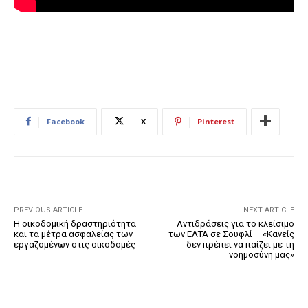
Facebook
X
Pinterest
PREVIOUS ARTICLE
NEXT ARTICLE
Η οικοδομική δραστηριότητα
Αντιδράσεις για το κλείσιμο
και τα μέτρα ασφαλείας των
των ΕΛΤΑ σε Σουφλί – «Κανείς
εργαζομένων στις οικοδομές
δεν πρέπει να παίζει με τη
νοημοσύνη μας»