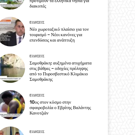
προτιμούν τα ελληνικά νησιά για
διακοπές
EΙΔΗΣΕΙΣ
Νέο χωροταξικό πλαίσιο για τον
τουρισμό – Νέοι κανόνες για
επενδύσεις και ανάπτυξη
EΙΔΗΣΕΙΣ
Σαμοθράκη: αυξημένα ατυχήματα
στις βάθρες – οδηγίες πρόληψης
από το Πυροσβεστικό Κλιμάκιο
Σαμοθράκης
EΙΔΗΣΕΙΣ
10ος στον κόσμο στην
σφαιροβολία ο Εβρίτης Βαλάντης
Κανοτζιάν
EΙΔΗΣΕΙΣ