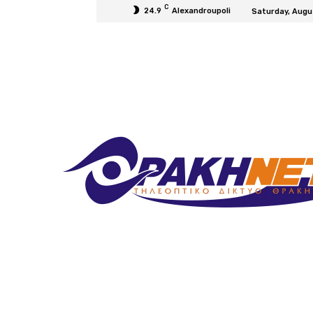
C
24.9
Alexandroupoli
Saturday, Augu