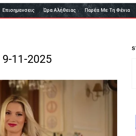
Επισημανσεις
Ώρα Αλήθειας
Παρέα Με Τη Φένια
S
 9-11-2025