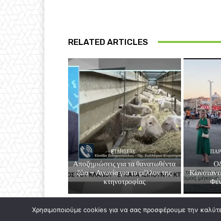
RELATED ARTICLES
EΙΔΗΣΕΙΣ
ΠΑΡ
Αποζημιώσεις για τα θανατωθέντα
Οδ
ζώα – Αγωνία για το μέλλον της
Κωνσταντι
κτηνοτροφίας
Φέ
Χρησιμοποιούμε cookies για να σας προσφέρουμε την καλύτερ