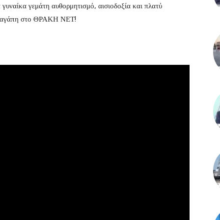
έα γυναίκα γεμάτη αυθορμητισμό, αισιοδοξία και πλατύ
λή αγάπη στο ΘΡΑΚΗ ΝΕΤ!