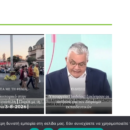
ΈΑ ΜΕ ΤΗ ΦΈΝΙΑ
EΙΔΗΣΕΙΣ
οιπορικό στην
Υπουργείο Παιδείας: ξεκίνησαν οι
νούπολη | Παρέα με τη
αιτήσεις για τον διορισμό
νια 3-8-2026 |
εκπαιδευτικών
η δυνατή εμπειρία στη σελίδα μας. Εάν συνεχίσετε να χρησιμοποιείτε 