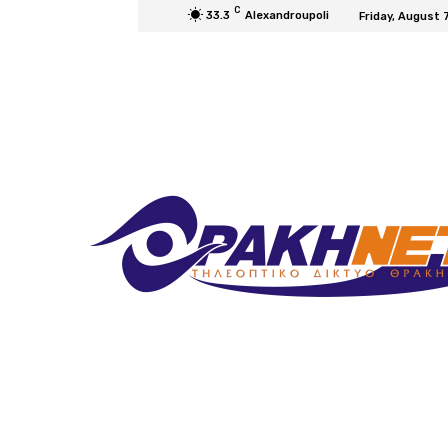
C
33.3
Alexandroupoli
Friday, August 