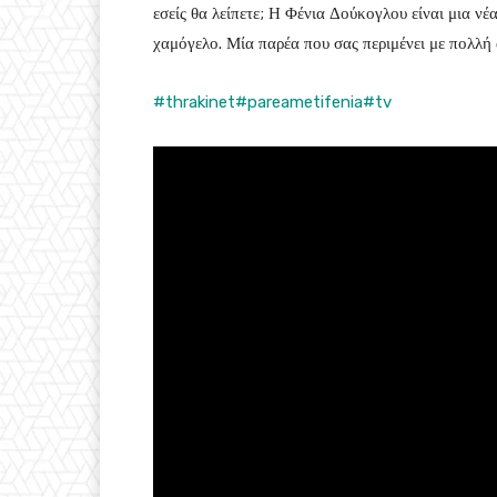
εσείς θα λείπετε; Η Φένια Δούκογλου είναι μια ν
χαμόγελο. Μία παρέα που σας περιμένει με πολ
#thrakinet
#pareametifenia
#tv