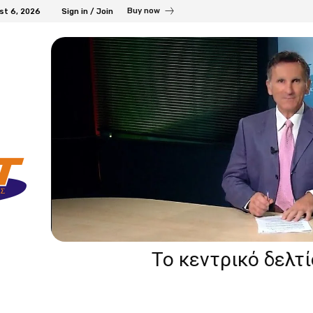
Buy now
st 6, 2026
Sign in / Join
Το κεντρικό δελτ