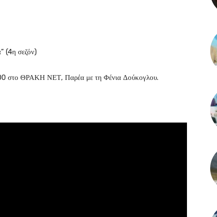
” (4η σεζόν)
:00 στο ΘΡΑΚΗ ΝΕΤ, Παρέα με τη Φένια Δούκογλου.