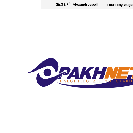
C
32.9
Alexandroupoli
Thursday, Augu