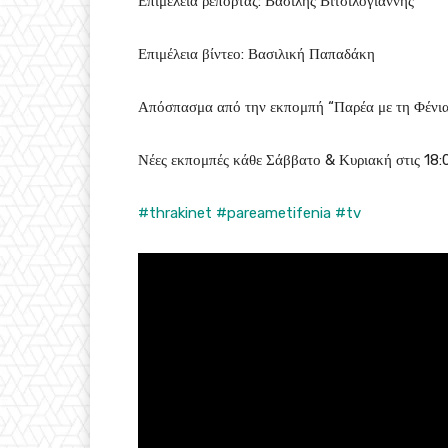
Επιμέλεια ρεπορτάζ: Βασίλης Βιτσιλόγιαννης
Επιμέλεια βίντεο: Βασιλική Παπαδάκη
Απόσπασμα από την εκπομπή “Παρέα με τη Φένια
Νέες εκπομπές κάθε Σάββατο & Κυριακή στις 18
#thrakinet
#pareametifenia
#tv