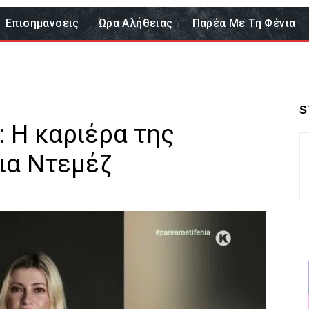
Επισημανσεις
Ώρα Αλήθειας
Παρέα Με Τη Φένια
S
: H καριέρα της
ια Ντεμέζ