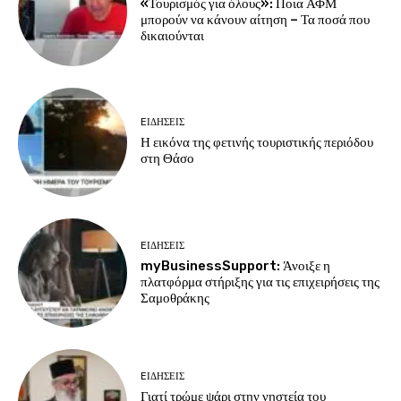
«Τουρισμός για όλους»: Ποια ΑΦΜ
μπορούν να κάνουν αίτηση – Τα ποσά που
δικαιούνται
EΙΔΗΣΕΙΣ
Η εικόνα της φετινής τουριστικής περιόδου
στη Θάσο
EΙΔΗΣΕΙΣ
myBusinessSupport: Άνοιξε η
πλατφόρμα στήριξης για τις επιχειρήσεις της
Σαμοθράκης
EΙΔΗΣΕΙΣ
Γιατί τρώμε ψάρι στην νηστεία του